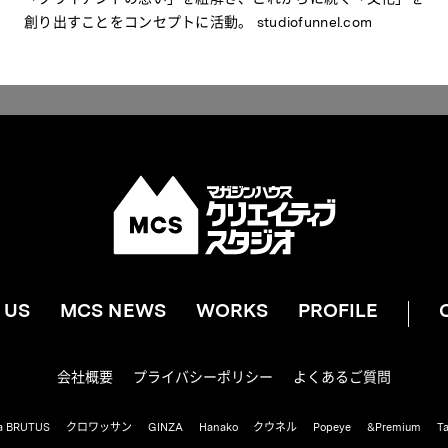
創り出すことをコンセプトに活動。
studiofunnel.com
ABOUT US
MCS NEWS
WORKS
PROFILE
 US
MCS NEWS
WORKS
PROFILE
CONTACT
会社概要
プライバシーポリシー
よくあるご質問
a BRUTUS
クロワッサン
GINZA
Hanako
クウネル
Popeye
&Premium
T
会社概要
ライバシーポリシー
よくあるご質問