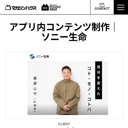
ABOUT US
CONTACT
MCS NEWS
アプリ内コンテンツ制作｜
ソニー生命
WORKS
PROFILE
CONTACT
会社概要
ライバシーポリシー
よくあるご質問
CLIENT