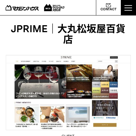
ABOUT US
CONTACT
MCS NEWS
JPRIME｜大丸松坂屋百貨
店
WORKS
PROFILE
CONTACT
会社概要
ライバシーポリシー
よくあるご質問