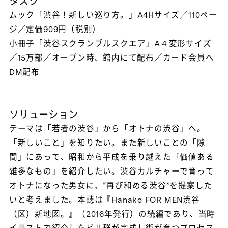
タスク
ムック「渋谷！新しい巡り方。」A4Hサイズ／110ペー
ジ／定価909円（税別）
小冊子「渋谷スクランブルスクエア」A４変形サイズ
／15万部／オープン時、館内にて配布／カード会員へ
DM配布
ソリューション
テーマは「若者の渋谷」から「オトナの渋谷」へ。
「新しいこと」を知りたい。また新しいことの「隙
間」にあって、昭和から平成を乗り越えた「価値ある
雑多なもの」を紹介したい。渋谷カルチャーで育って
オトナになった男女に、“再び和める渋谷”を提案した
いと考えました。本誌は『Hanako FOR MEN渋谷
（区）新地図。』（2016年発行）の続編であり、当時