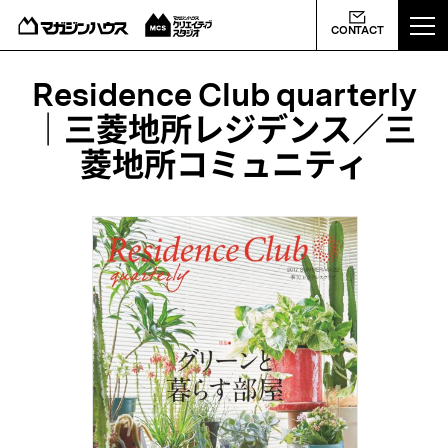
ABOUT US
CONTACT
MCS NEWS
Residence Club quarterly
｜三菱地所レジデンス／三
WORKS
菱地所コミュニティ
PROFILE
CONTACT
会社概要
ライバシーポリシー
よくあるご質問