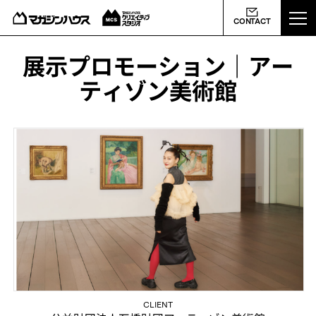
ABOUT US
CONTACT
MCS NEWS
展示プロモーション｜アー
ティゾン美術館
WORKS
PROFILE
CONTACT
会社概要
ライバシーポリシー
よくあるご質問
CLIENT