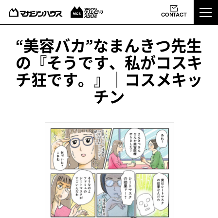
ABOUT US
CONTACT
MCS NEWS
“美容バカ”なまんきつ先生
の『そうです、私がコスキ
WORKS
チ狂です。』｜コスメキッ
チン
PROFILE
CONTACT
会社概要
ライバシーポリシー
よくあるご質問