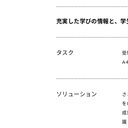
充実した学びの情報と、学
タスク
受
A
ソリューション
さ
を
成
識